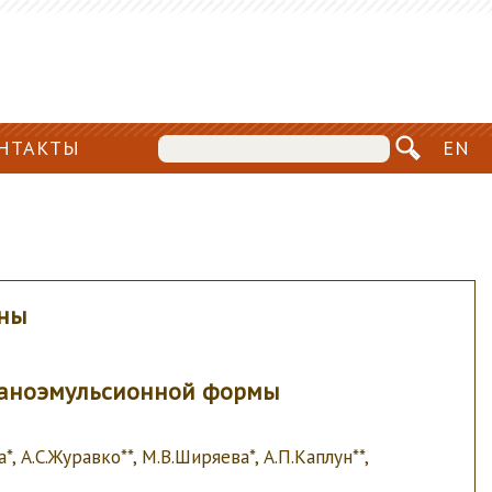
НТАКТЫ
EN
ины
наноэмульсионной формы
*, А.С.Журавко**, М.В.Ширяева*, А.П.Каплун**,