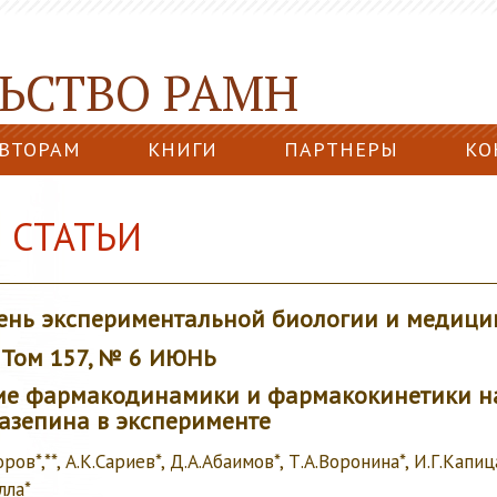
ЬСТВО РАМН
ВТОРАМ
КНИГИ
ПАРТНЕРЫ
КО
 СТАТЬИ
ень экспериментальной биологии и медиц
, Том 157, № 6 ИЮНЬ
ие фармакодинамики и фармакокинетики 
азепина в эксперименте
ов*,**, А.К.Сариев*, Д.А.Абаимов*, Т.А.Воронина*, И.Г.Капица
лла*